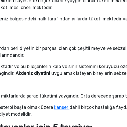
ellikleri sayesinde birçok ülkede yaygın olarak tüketilmektedi
ketilmesi önerilmektedir.
deniz bölgesindeki halk tarafından yıllardır tüketilmektedir 
ardan beri diyetin bir parçası olan çok çeşitli meyve ve sebz
larındandır.
tadır ve bu bileşenlerin kalp ve sinir sistemini koruyucu öze
ngindir.
Akdeniz diyetini
uygulamak isteyen bireylerin sebze
lı miktarlarda şarap tüketimi yaygındır. Orta derecede şarap
lesterol başta olmak üzere
kanser
dahil birçok hastalığa fayd
diyet modelidir.