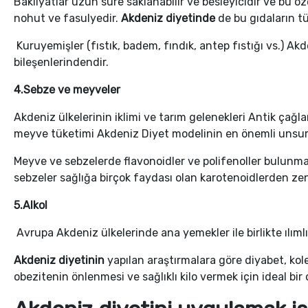
Bakliyatlar uzun süre saklanabilir ve besleyicidir ve bu öz
nohut ve fasulyedir.
Akdeniz diyetinde
de bu gıdaların tü
Kuruyemişler (fıstık, badem, fındık, antep fıstığı vs.) Ak
bileşenlerindendir.
4.Sebze ve meyveler
Akdeniz ülkelerinin iklimi ve tarım gelenekleri Antik çağl
meyve tüketimi Akdeniz Diyet modelinin en önemli unsur
Meyve ve sebzelerde flavonoidler ve polifenoller bulunmak
sebzeler sağlığa birçok faydası olan karotenoidlerden ze
5.Alkol
Avrupa Akdeniz ülkelerinde ana yemekler ile birlikte ılım
Akdeniz diyetinin
yapılan araştırmalara göre diyabet, ko
obezitenin önlenmesi ve sağlıklı kilo vermek için ideal bir 