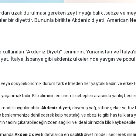
ardan uzak durulması gereken zeytinyağı,balık ,sebze ve mey
üler bir diyettir. Bununla birlikte Akdeniz diyeti, American
kullanılan “Akdeniz Diyeti” teriminin, Yunanistan ve İtalya'd
iyet, İtalya ,İspanya gibi akdeniz ülkelerinde yaygın ve popü
öken veya sosyoekonomik durum fark etmeden her yaştaki kadın ve erkekte
ımı yaşanmaktadır. Kilo alımının en önemli sebepleri arasında yanlış bes
i
modeli uygulanabilir.
Akdeniz diyeti;
doymuş yağ, rafine şeker ve tuz b
ük beslenmenize dahil ederek kalp hastalığı ve obezite gibi hastalıklara y
inin tadını çıkarabileceğinizden sağlıklı ve ideal bir hızda kilo kaybedebile
 zamanda
Akdeniz diyeti
defalarca en sağlıklı diyet modeli seçilerek insan