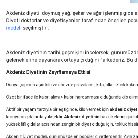
Akdeniz diyeti, doymuş yağ, şeker ve ağır işlenmiş gıdal
Diyeti doktorlar ve diyetisyenler tarafından önerilen pop
modeli
seçilmiştir .
Akdeniz diyetinin tarihi geçmişini incelersek; günümüzde 
geleneklerine dayanarak ortaya çıktığını farkederiz. Bu d
Akdeniz Diyetinin Zayıflamaya Etkisi
Dünya çapında aşırı kilo ve obezite prevalansı, kıta, ülke, etnik k
Özet bir ifade ile kalori alımı > kalori harcanması olduğunda kilo al
Aktif bir yaşam tarzıyla birleştiğinde, kilo vermek için
akdeniz diyet
koruyucu gıdalarda yüksektir.
Akdeniz diyetinin
bazı ilkelerini günl
yüksek lifli gıdalar açısından zengin bir diyet olduğu için, tokluk hiss
Akdeniz Diyet modeli, günümüzde en popüler diyetlerdendir. Aynı