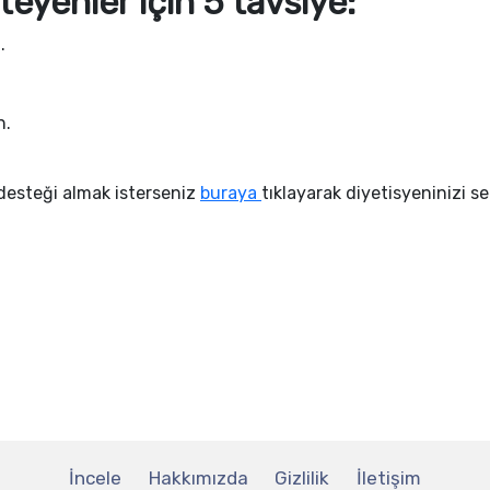
eyenler için 5 tavsiye:
.
n.
esteği almak isterseniz
buraya
tıklayarak diyetisyeninizi se
İncele
Hakkımızda
Gizlilik
İletişim