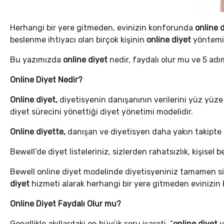
Herhangi bir yere gitmeden, evinizin konforunda
online 
beslenme ihtiyacı olan birçok kişinin
online diyet
yöntemi 
Bu yazımızda
online diyet
nedir, faydalı olur mu ve 5 a
Online Diyet Nedir?
Online diyet,
diyetisyenin danışanının verilerini yüz yüze
diyet sürecini yönettiği diyet yönetimi modelidir.
Online diyette,
danışan ve diyetisyen daha yakın takipte ola
Bewell’de diyet listeleriniz, sizlerden rahatsızlık, kişisel b
Bewell online diyet modelinde diyetisyeniniz tamamen size 
diyet
hizmeti alarak herhangi bir yere gitmeden evinizin
Online Diyet Faydalı Olur mu?
Genellikle akıllardaki en büyük soru işareti, “
online diyet
y