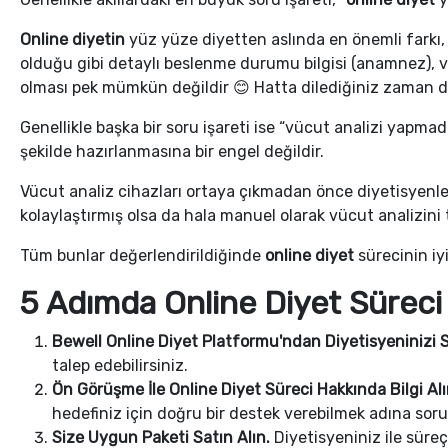
Online diyetin
yüz yüze diyetten aslında en önemli farkı, 
olduğu gibi detaylı beslenme durumu bilgisi (anamnez), vü
olması pek mümkün değildir 😊 Hatta dilediğiniz zaman diye
Genellikle başka bir soru işareti ise “vücut analizi yapmad
şekilde hazırlanmasına bir engel değildir.
Vücut analiz cihazları ortaya çıkmadan önce diyetisyenler
kolaylaştırmış olsa da hala manuel olarak vücut analizi
Tüm bunlar değerlendirildiğinde
online diyet
sürecinin iy
5 Adımda Online Diyet Süreci
Bewell Online Diyet Platformu'ndan Diyetisyeninizi 
talep edebilirsiniz.
Ön Görüşme İle Online Diyet Süreci Hakkında Bilgi Alı
hedefiniz için doğru bir destek verebilmek adına soru
Size Uygun Paketi Satın Alın.
Diyetisyeniniz ile sür