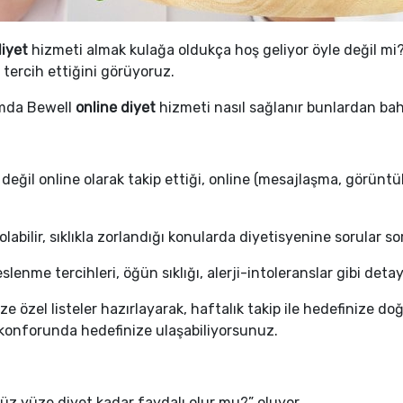
diyet
hizmeti almak kulağa oldukça hoş geliyor öyle değil 
tercih ettiğini görüyoruz.
dımda Bewell
online diyet
hizmeti nasıl sağlanır bunlardan ba
 değil online olarak takip ettiği, online (mesajlaşma, görün
bilir, sıklıkla zorlandığı konularda diyetisyenine sorular sor
eslenme tercihleri, öğün sıklığı, alerji-intoleranslar gibi detay
özel listeler hazırlayarak, haftalık takip ile hedefinize doğ
 konforunda hedefinize ulaşabiliyorsunuz.
üz yüze diyet kadar faydalı olur mu?” oluyor.