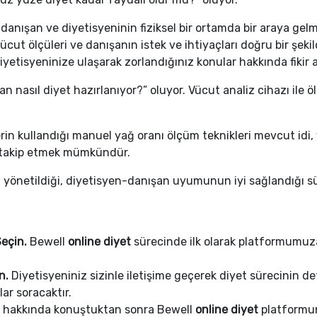
danışan ve diyetisyeninin fiziksel bir ortamda bir araya gel
cut ölçüleri ve danışanın istek ve ihtiyaçları doğru bir şeki
tisyeninize ulaşarak zorlandığınız konular hakkında fikir alm
an nasıl diyet hazırlanıyor?” oluyor. Vücut analiz cihazı ile 
in kullandığı manuel yağ oranı ölçüm teknikleri mevcut idi, 
ni takip etmek mümkündür.
i yönetildiği, diyetisyen-danışan uyumunun iyi sağlandığı sü
Seçin.
Bewell
online diyet
sürecinde ilk olarak platformumuz
n.
Diyetisyeniniz sizinle iletişime geçerek diyet sürecinin detay
lar soracaktır.
eç hakkında konuştuktan sonra Bewell
online diyet
platformun