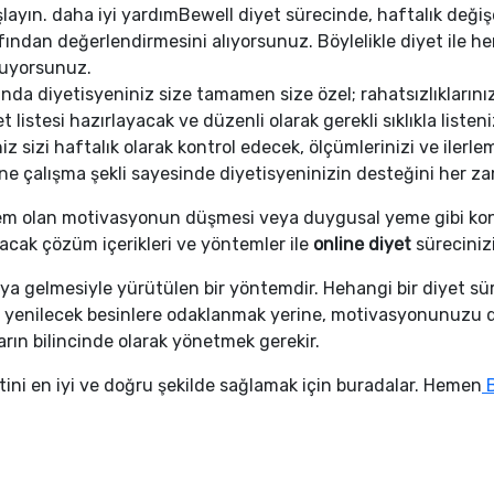
layın. daha iyi yardımBewell diyet sürecinde, haftalık değişen
afından değerlendirmesini alıyorsunuz. Böylelikle diyet ile
luyorsunuz.
da diyetisyeniniz size tamamen size özel; rahatsızlıklarınız,
listesi hazırlayacak ve düzenli olarak gerekli sıklıkla listeni
 sizi haftalık olarak kontrol edecek, ölçümlerinizi ve ilerl
line çalışma şekli sayesinde diyetisyeninizin desteğini her 
oblem olan motivasyonun düşmesi veya duygusal yeme gibi kon
acak çözüm içerikleri ve yöntemler ile
online diyet
süreciniz
ya gelmesiyle yürütülen bir yöntemdir. Hehangi bir diyet sürec
a yenilecek besinlere odaklanmak yerine, motivasyonunuzu d
arın bilincinde olarak yönetmek gerekir.
ini en iyi ve doğru şekilde sağlamak için buradalar. Hemen
B