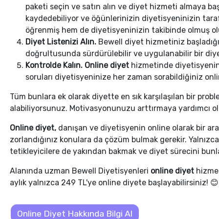
paketi seçin ve satın alın ve diyet hizmeti almaya baş
kaydedebiliyor ve öğünlerinizin diyetisyeninizin tar
öğrenmiş hem de diyetisyeninizin takibinde olmuş o
Diyet Listenizi Alın.
Bewell diyet hizmetiniz başladığın
doğrultusunda sürdürülebilir ve uygulanabilir bir diyet 
Kontrolde Kalın. Online diyet
hizmetinde diyetisyeniniz
soruları diyetisyeninize her zaman sorabildiğiniz on
Tüm bunlara ek olarak diyette en sık karşılaşılan bir pr
alabiliyorsunuz. Motivasyonunuzu arttırmaya yardımcı ol
Online diyet,
danışan ve diyetisyenin online olarak bir ara
zorlandığınız konulara da çözüm bulmak gerekir. Yalnızc
tetikleyicilere de yakından bakmak ve diyet sürecini bunl
Alanında uzman Bewell Diyetisyenleri
online diyet
hizmet
aylık yalnızca 249 TL'ye online diyete başlayabilirsiniz! 😊
Online Diyet Hakkında Bilgi Al